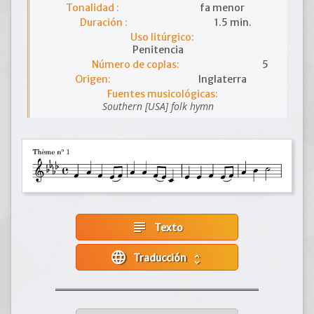
Tonalidad :
fa menor
Duración :
1.5 min.
Uso litúrgico:
Penitencia
Número de coplas:
5
Origen:
Inglaterra
Fuentes musicológicas:
Southern [USA] folk hymn
subject
Texto
language
Traducción
unfold_more