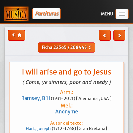
Partituras
Togg
navig
Ficha
22565
/
208443
unfold_more
I will arise and go to Jesus
( Come, ye sinners, poor and needy )
Arm.:
Ramsey, Bill
(1931-2021) [ Alemania ; USA ]
Mel.:
Anonyme
Autor del texto:
Hart, Joseph
(1712-1768) [Gran Bretaña]