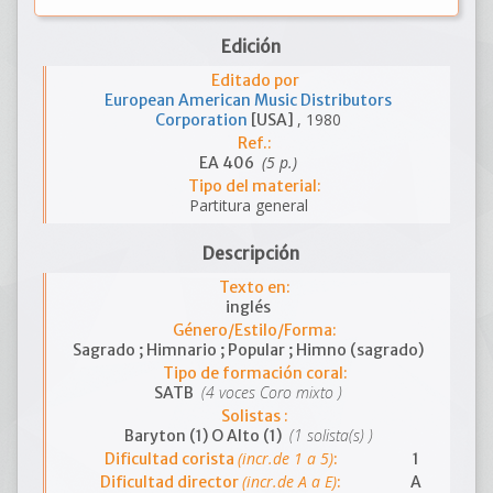
Edición
Editado por
European American Music Distributors
, 1980
Corporation
[USA]
Ref.:
(5 p.)
EA 406
Tipo del material:
Partitura general
Descripción
Texto en:
inglés
Género/Estilo/Forma:
Sagrado ; Himnario ; Popular ; Himno (sagrado)
Tipo de formación coral:
(4 voces Coro mixto )
SATB
Solistas :
(1 solista(s) )
Baryton (1) O Alto (1)
(incr.de 1 a 5)
Dificultad corista
:
1
(incr.de A a E)
Dificultad director
:
A