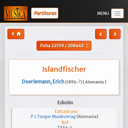
Partituras
Togg
navig
Ficha
22559
/
208443
unfold_more
Islandfischer
Doerlemann, Erich
(1896-?) [ Alemania ]
Edición
Editado por
P.J.Tonger Musikverlag
[Alemania]
Ref.:
T554-1