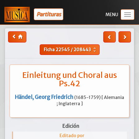
Partituras
Togg
navig
Ficha
22545
/
208443
unfold_more
Einleitung und Choral aus
Ps.42
Händel, Georg Friedrich
(1685-1759) [ Alemania
; Inglaterra ]
Edición
Editado por