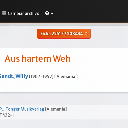
Cambiar archivo
Ficha
22517
/
208434
unfold_more
Aus hartem Weh
Sendt, Willy
(1907-1952) [ Alemania ]
P.J.Tonger Musikverlag
[Alemania]
T432-1