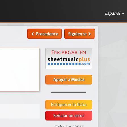
Español
Precedente
Siguiente
Apoyar a Musica
Enriquecer la ficha
Señalar un error
Ficha No 22517