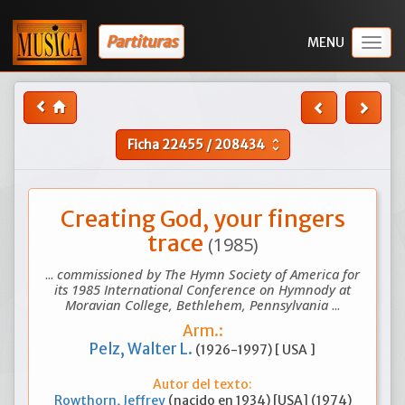
Partituras
Togg
navig
Ficha
22455
/
208434
unfold_more
Creating God, your fingers
trace
(1985)
...
commissioned by The Hymn Society of America for
its 1985 International Conference on Hymnody at
Moravian College, Bethlehem, Pennsylvania
...
Arm.:
Pelz, Walter L.
(1926-1997) [ USA ]
Autor del texto:
Rowthorn, Jeffrey
(nacido en 1934) [USA] (1974)