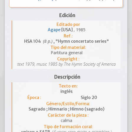
Edición
Editado por
, 1985
Agape
[USA]
Ref.:
(8 p.)
HSA 104
, "Hymn concertato series"
Tipo del material:
Partitura general
Copyright :
text 1979, music 1985 by The Hymn Society of America
Descripción
Texto en:
inglés
Época :
Siglo 20
Género/Estilo/Forma:
Sagrado ; Himnario ; Himno (sagrado)
Carácter de la pieza :
calma
Tipo de formación coral:
(4 voces coro mixto + asamblea )