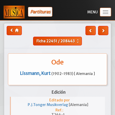
Partituras
Togg
navig
Ficha
22451
/
208443
unfold_more
Ode
Lissmann, Kurt
(1902-1983) [ Alemania ]
Edición
Editado por
P.J.Tonger Musikverlag
[Alemania]
Ref.:
T264-1