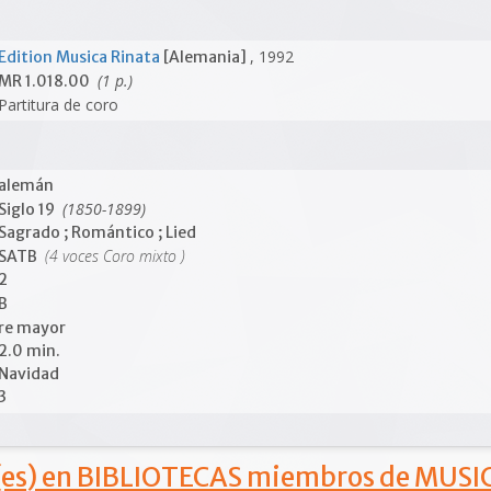
, 1992
Edition Musica Rinata
[Alemania]
(1 p.)
MR 1.018.00
Partitura de coro
alemán
(1850-1899)
Siglo 19
Sagrado ; Romántico ; Lied
(4 voces Coro mixto )
SATB
2
B
re mayor
2.0 min.
Navidad
3
s) en BIBLIOTECAS miembros de MUSIC