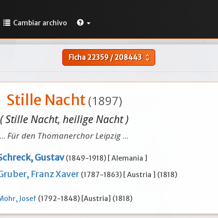
Cambiar archivo
Ficha
22359
/
208443
unfold_more
Stille Nacht
(1897)
( Stille Nacht, heilige Nacht )
...
Für den Thomanerchor Leipzig
...
Schreck, Gustav
(1849-1918) [ Alemania ]
Gruber, Franz Xaver
(1787-1863) [ Austria ] (1818)
Mohr, Josef
(1792-1848) [Austria] (1818)