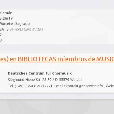
alemán
Siglo 19
Motete ; Sagrado
(4 voces Coro mixto )
SATB
2
B
s) en BIBLIOTECAS miembros de MUSIC
Deutsches Centrum für Chormusik
Siegmund-Hiepe Str. 28-32 / D-35579 Wetzlar
Tel. (+49) (0)6431-9717271. Email : kontakt@chorwelt.info . Web