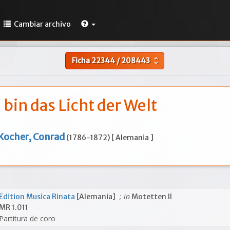
Cambiar archivo
Ficha
22344
/
208443
unfold_more
 bin das Licht der Welt
Kocher, Conrad
(1786-1872) [ Alemania ]
; in
Edition Musica Rinata
[Alemania]
Motetten II
MR 1.011
Partitura de coro