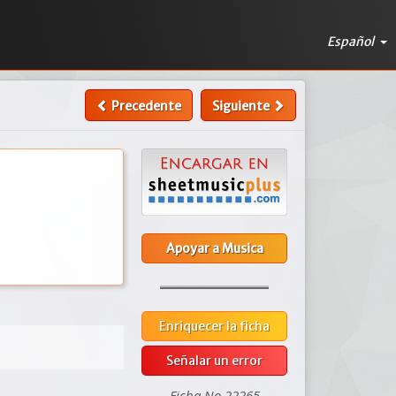
Español
Precedente
Siguiente
Apoyar a Musica
Enriquecer la ficha
Señalar un error
Ficha No 22265