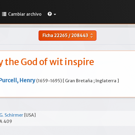
Cambiar archivo
Ficha
22265
/
208443
unfold_more
 the God of wit inspire
Purcell, Henry
(1659-1695) [ Gran Bretaña ; Inglaterra ]
G. Schirmer
[USA]
A 409