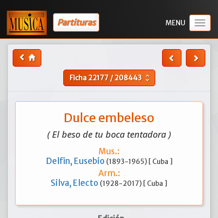
Partituras
Togg
navig
Ficha
22177
/
208443
unfold_more
Dulce embeleso
( El beso de tu boca tentadora )
Mus.:
Delfin, Eusebio
(1893-1965) [ Cuba ]
Arm.:
Silva, Electo
(1928-2017) [ Cuba ]