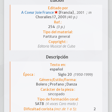
Edición
Editado por
, 2001
; in
A Coeur Joie France
[Francia]
(40 p.)
Choralies 17, 2001
Ref.:
(3 p.)
254
Tipo del material:
Partitura general
Copyright :
Editoria Musical de Cuba
Descripción
Texto en:
español
(1950-1999)
Época :
Siglo 20
Género/Estilo/Forma:
Bolero ; Profano ; Danza
Carácter de la pieza :
sincopado
Tipo de formación coral:
(4 voces Coro mixto )
SATB
(incr.de 1 a 5)
Dificultad corista
:
2