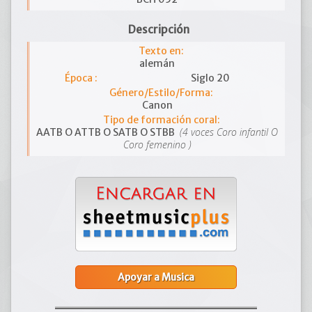
Descripción
Texto en:
alemán
Época :
Siglo 20
Género/Estilo/Forma:
Canon
Tipo de formación coral:
(4 voces Coro infantil O
AATB O ATTB O SATB O STBB
Coro femenino )
Apoyar a Musica