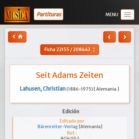
Partituras
Togg
navig
Ficha
22155
/
208443
unfold_more
Seit Adams Zeiten
Lahusen, Christian
(1886-1975) [ Alemania ]
Edición
Editado por
Bärenreiter-Verlag
[Alemania]
Ref.:
BCH 052