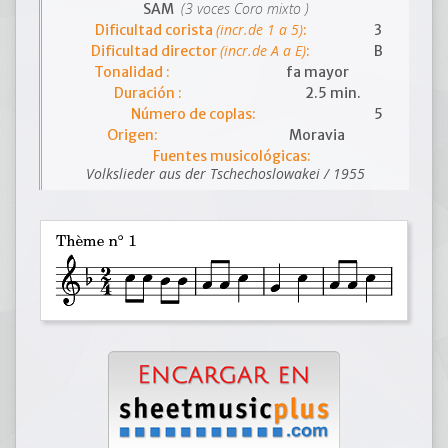
(3 voces Coro mixto )
SAM
(incr.de 1 a 5)
Dificultad corista
:
3
(incr.de A a E)
Dificultad director
:
B
Tonalidad :
fa mayor
Duración :
2.5 min.
Número de coplas:
5
Origen:
Moravia
Fuentes musicológicas:
Volkslieder aus der Tschechoslowakei / 1955