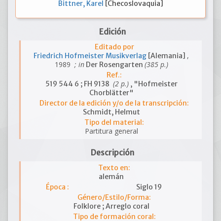
Bittner, Karel
[Checoslovaquia]
Edición
Editado por
,
Friedrich Hofmeister Musikverlag
[Alemania]
1989
; in
(385 p.)
Der Rosengarten
Ref.:
(2 p.)
519 544 6 ; FH 9138
, "Hofmeister
Chorblätter"
Director de la edición y/o de la transcripción:
Schmidt, Helmut
Tipo del material:
Partitura general
Descripción
Texto en:
alemán
Época :
Siglo 19
Género/Estilo/Forma:
Folklore ; Arreglo coral
Tipo de formación coral: