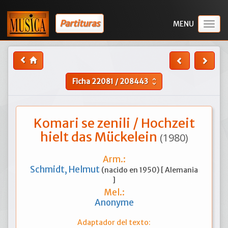
Partituras
Togg
navig
Ficha
22081
/
208443
unfold_more
Komari se zenili / Hochzeit
hielt das Mückelein
(1980)
Arm.:
Schmidt, Helmut
(nacido en 1950) [ Alemania
]
Mel.:
Anonyme
Adaptador del texto: