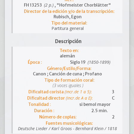
(2 p.)
FH 13253
, "Hofmeister Chorblätter"
Director de la edición y/o de la transcripción:
Rubisch, Egon
Tipo del material:
Partitura general
Descripción
Texto en:
alemán
(1850-1899)
Época :
Siglo 19
Género/Estilo/Forma:
Canon ; Canción de cuna ; Profano
Tipo de formación coral:
(3 voces iguales )
(incr.de 1 a 5)
Dificultad corista
:
3
(incr.de A a E)
Dificultad director
:
C
Tonalidad :
si bemol mayor
Duración :
2.5 min.
Número de coplas:
2
Fuentes musicológicas:
Deutsche Lieder / Karl Groos - Bernhard Klein / 1818