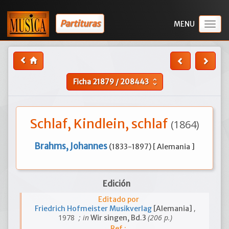
Partituras
Togg
navig
Ficha
21879
/
208443
unfold_more
Schlaf, Kindlein, schlaf
(1864)
Brahms, Johannes
(1833-1897) [ Alemania ]
Edición
Editado por
,
Friedrich Hofmeister Musikverlag
[Alemania]
1978
; in
(206 p.)
Wir singen, Bd.3
Ref.: