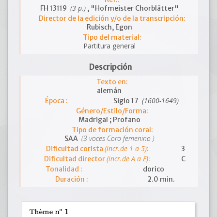
(3 p.)
FH 13119
, "Hofmeister Chorblätter"
Director de la edición y/o de la transcripción:
Rubisch, Egon
Tipo del material:
Partitura general
Descripción
Texto en:
alemán
(1600-1649)
Época :
Siglo 17
Género/Estilo/Forma:
Madrigal ; Profano
Tipo de formación coral:
(3 voces Coro femenino )
SAA
(incr.de 1 a 5)
Dificultad corista
:
3
(incr.de A a E)
Dificultad director
:
C
Tonalidad :
dorico
Duración :
2.0 min.