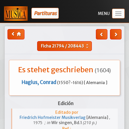
Partituras
Togg
navig
Ficha
21794
/
208443
unfold_more
Es stehet geschrieben
(1604)
Hagius, Conrad
(1550?-1616) [ Alemania ]
Edición
Editado por
,
Friedrich Hofmeister Musikverlag
[Alemania]
1975
; in
(210 p.)
Wir singen, Bd.1
Ref.: