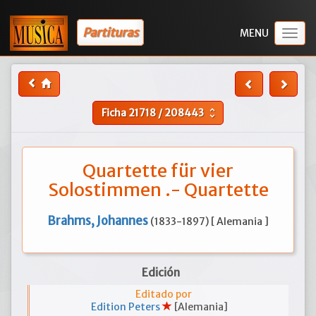
Partituras
Togg
navig
Ficha
21718
/
208443
unfold_more
Quartette für vier
Solostimmen .- Quartette
Brahms, Johannes
(1833-1897) [ Alemania ]
Edición
Editado por
Edition Peters
[Alemania]