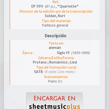
Ref.:
(81 p.)
EP 3911
, "Quartette"
Director de la edición y/o de la transcripción:
Soldan, Kurt
Tipo del material:
Partitura general
Descripción
Texto en:
alemán
(1850-1899)
Época :
Siglo 19
Género/Estilo/Forma:
Profano ; Romántico ; Lied
Tipo de formación coral:
(4 voces Coro mixto )
SATB
Instrumentos:
Piano (1)