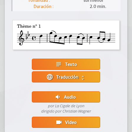
Tonalidad :
sol menor
Duración :
2.0 min.
subject
Texto
language
Traducción
unfold_more
volume_down
Audio
por La Cigale de Lyon
dirigido por Christian Wagner
videocam
Video