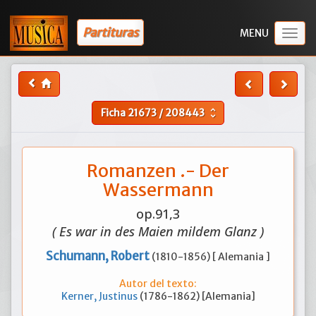
Partituras
Togg
navig
Ficha
21673
/
208443
unfold_more
Romanzen .- Der
Wassermann
op.91,3
( Es war in des Maien mildem Glanz )
Schumann, Robert
(1810-1856) [ Alemania ]
Autor del texto:
Kerner, Justinus
(1786-1862) [Alemania]