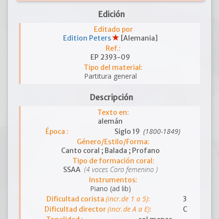
Edición
Editado por
Edition Peters
[Alemania]
Ref.:
EP 2393-09
Tipo del material:
Partitura general
Descripción
Texto en:
alemán
(1800-1849)
Época :
Siglo 19
Género/Estilo/Forma:
Canto coral ; Balada ; Profano
Tipo de formación coral:
(4 voces Coro femenino )
SSAA
Instrumentos:
Piano (ad lib)
(incr.de 1 a 5)
Dificultad corista
:
3
(incr.de A a E)
Dificultad director
:
C