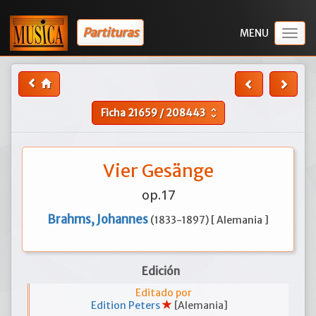
Partituras
Togg
navig
Ficha
21659
/
208443
unfold_more
Vier Gesänge
op.17
Brahms, Johannes
(1833-1897) [ Alemania ]
Edición
Editado por
Edition Peters
[Alemania]