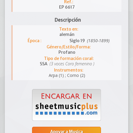
Ref.:
EP 6617
Descripción
Texto en:
alemán
(1850-1899)
Época :
Siglo 19
Género/Estilo/Forma:
Profano
Tipo de formación coral:
(3 voces Coro femenino )
SSA
Instrumentos:
Arpa (1) ; Corno (2)
Apoyar a Musica