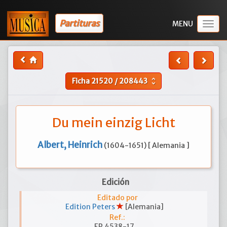
Partituras
Togg
navig
Ficha
21520
/
208443
unfold_more
Du mein einzig Licht
Albert, Heinrich
(1604-1651) [ Alemania ]
Edición
Editado por
Edition Peters
[Alemania]
Ref.:
EP 4538-17