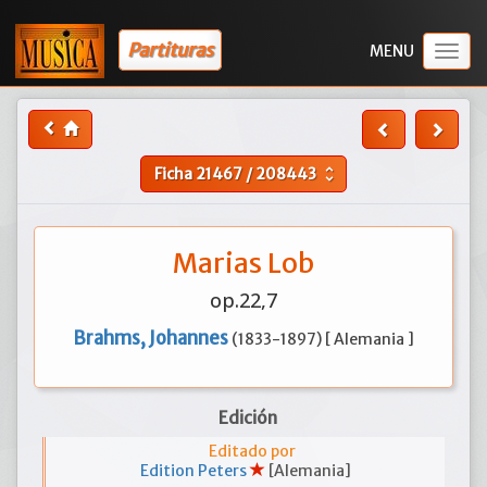
Partituras
Togg
navig
Ficha
21467
/
208443
unfold_more
Marias Lob
op.22,7
Brahms, Johannes
(1833-1897) [ Alemania ]
Edición
Editado por
Edition Peters
[Alemania]