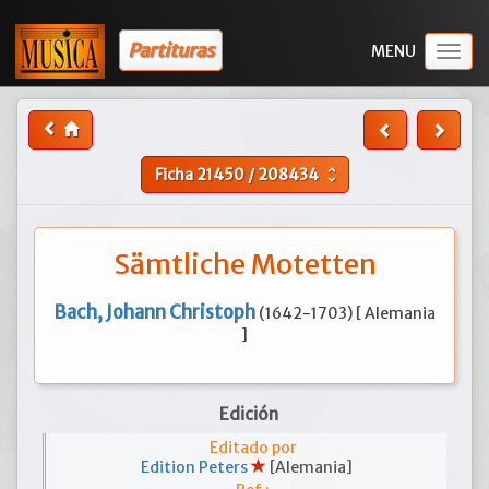
Partituras
Togg
navig
Ficha
21450
/
208434
unfold_more
Sämtliche Motetten
Bach, Johann Christoph
(1642-1703) [ Alemania
]
Edición
Editado por
Edition Peters
[Alemania]