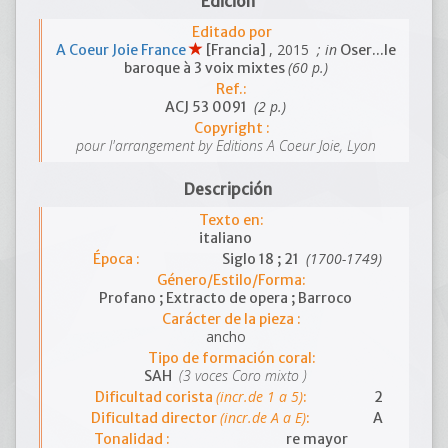
Edición
Editado por
, 2015
; in
A Coeur Joie France
[Francia]
Oser...le
(60 p.)
baroque à 3 voix mixtes
Ref.:
(2 p.)
ACJ 53 0091
Copyright :
pour l'arrangement by Editions A Coeur Joie, Lyon
Descripción
Texto en:
italiano
(1700-1749)
Época :
Siglo 18 ; 21
Género/Estilo/Forma:
Profano ; Extracto de opera ; Barroco
Carácter de la pieza :
ancho
Tipo de formación coral:
(3 voces Coro mixto )
SAH
(incr.de 1 a 5)
Dificultad corista
:
2
(incr.de A a E)
Dificultad director
:
A
Tonalidad :
re mayor