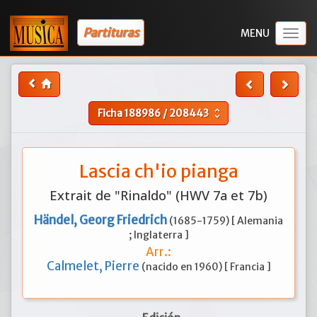
Partituras
Togg
navig
Ficha
188986
/
208443
unfold_more
Lascia ch'io pianga
Extrait de "Rinaldo" (HWV 7a et 7b)
Händel, Georg Friedrich
(1685-1759) [ Alemania
; Inglaterra ]
Arr.:
Calmelet, Pierre
(nacido en 1960) [ Francia ]