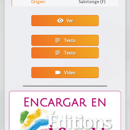
Origen:
Saintonge (F)
visibility
Ver
subject
Texto
subject
Texto
videocam
Video