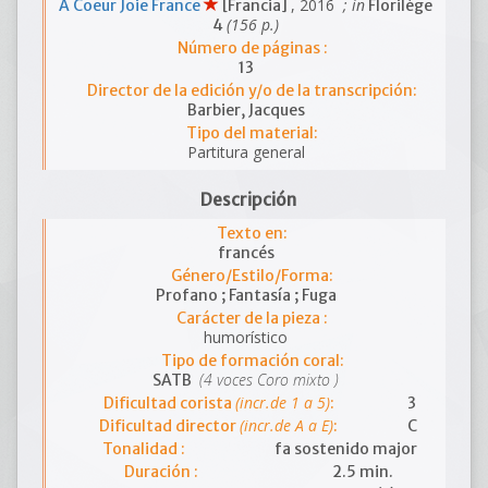
, 2016
; in
A Coeur Joie France
[Francia]
Florilège
(156 p.)
4
Número de páginas :
13
Director de la edición y/o de la transcripción:
Barbier, Jacques
Tipo del material:
Partitura general
Descripción
Texto en:
francés
Género/Estilo/Forma:
Profano ; Fantasía ; Fuga
Carácter de la pieza :
humorístico
Tipo de formación coral:
(4 voces Coro mixto )
SATB
(incr.de 1 a 5)
Dificultad corista
:
3
(incr.de A a E)
Dificultad director
:
C
Tonalidad :
fa sostenido major
Duración :
2.5 min.