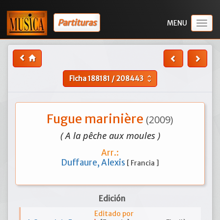
Partituras
Togg
navig
Ficha
188181
/
208443
unfold_more
Fugue marinière
(2009)
( A la pêche aux moules )
Arr.:
Duffaure, Alexis
[ Francia ]
Edición
Editado por