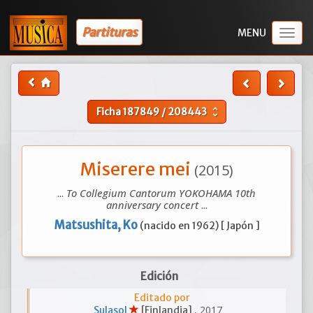
Partituras
Togg
navig
Ficha
187849
/
208443
unfold_more
Miserere mei
(2015)
...
To Collegium Cantorum YOKOHAMA 10th
anniversary concert
...
Matsushita, Ko
(nacido en 1962) [ Japón ]
Edición
Editado por
, 2017
Sulasol
[Finlandia]