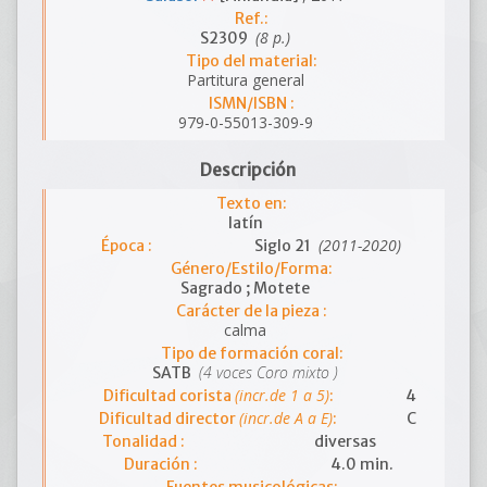
Ref.:
(8 p.)
S2309
Tipo del material:
Partitura general
ISMN/ISBN :
979-0-55013-309-9
Descripción
Texto en:
latín
(2011-2020)
Época :
Siglo 21
Género/Estilo/Forma:
Sagrado ; Motete
Carácter de la pieza :
calma
Tipo de formación coral:
(4 voces Coro mixto )
SATB
(incr.de 1 a 5)
Dificultad corista
:
4
(incr.de A a E)
Dificultad director
:
C
Tonalidad :
diversas
Duración :
4.0 min.