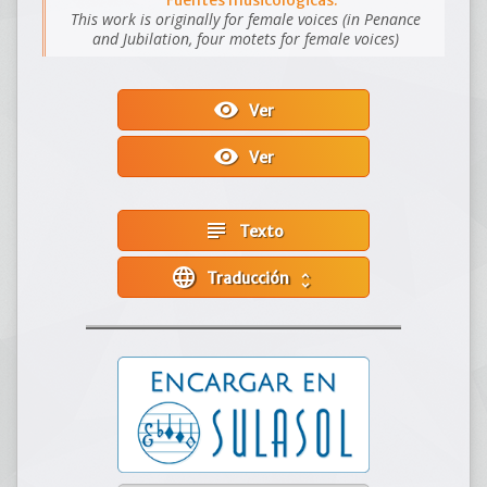
Fuentes musicológicas:
This work is originally for female voices (in Penance
and Jubilation, four motets for female voices)
visibility
Ver
visibility
Ver
subject
Texto
language
Traducción
unfold_more