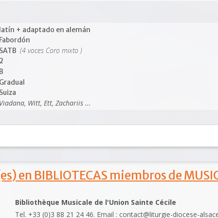
latín + adaptado en alemán
Fabordón
(4 voces Coro mixto )
SATB
2
B
Gradual
Suiza
Viadana, Witt, Ett, Zachariis ...
s) en BIBLIOTECAS miembros de MUSIC
Bibliothèque Musicale de l'Union Sainte Cécile
Tel. +33 (0)3 88 21 24 46. Email : contact@liturgie-diocese-alsac