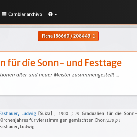
Cambiar archivo
Ficha
186660
/
208443
unfold_more
n für die Sonn- und Festtage
ionen alter und neuer Meister zusammengestellt
...
, 1900
; in
Fashauer, Ludwig
[Suiza]
Gradualien für die Sonn-
(238 p.)
Kirchenjahres für vierstimmigen gemischten Chor
Fashauer, Ludwig