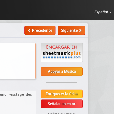
Español
Precedente
Siguiente
Apoyar a Musica
Enriquecer la ficha
und Fesstage des
Señalar un error
Ficha No 186671