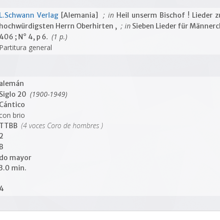
; in
L.Schwann Verlag
[Alemania]
Heil unserm Bischof ! Lieder 
; in
hochwürdigsten Herrn Oberhirten ,
Sieben Lieder für Männer
(1 p.)
406 ; N° 4, p 6.
Partitura general
alemán
(1900-1949)
Siglo 20
Cántico
con brio
(4 voces Coro de hombres )
TTBB
2
B
do mayor
3.0 min.
4