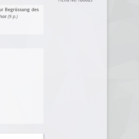
zur Begrüssung des
(9 p.)
chor