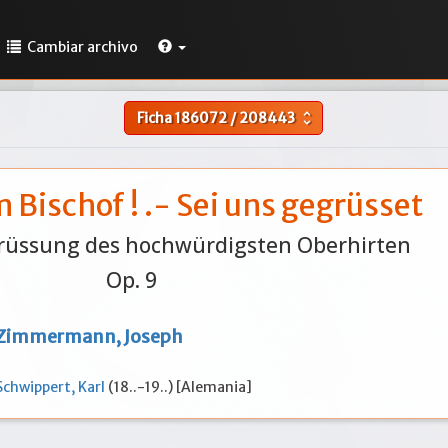
Cambiar archivo
Ficha
186072
/
208443
unfold_more
 Bischof ! .- Sei uns gegrüsset
grüssung des hochwürdigsten Oberhirten
Op. 9
Zimmermann, Joseph
Schwippert, Karl
(18..-19..) [Alemania]