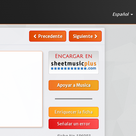
Español
Precedente
Siguiente
Apoyar a Musica
Enriquecer la ficha
Señalar un error
Ficha No 186083