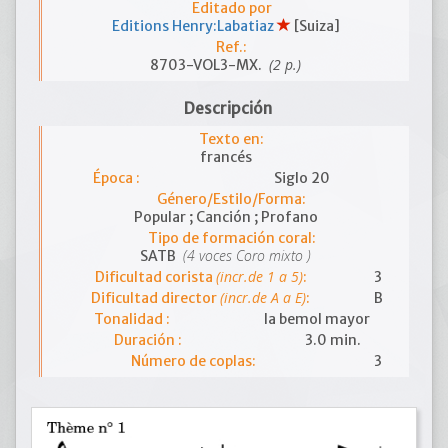
Editado por
Editions Henry:Labatiaz
[Suiza]
Ref.:
(2 p.)
8703-VOL3-MX.
Descripción
Texto en:
francés
Época :
Siglo 20
Género/Estilo/Forma:
Popular ; Canción ; Profano
Tipo de formación coral:
(4 voces Coro mixto )
SATB
(incr.de 1 a 5)
Dificultad corista
:
3
(incr.de A a E)
Dificultad director
:
B
Tonalidad :
la bemol mayor
Duración :
3.0 min.
Número de coplas:
3