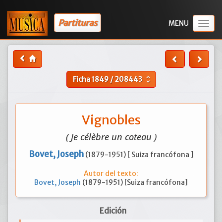
Partituras
Togg
navig
Ficha
1849
/
208443
unfold_more
Vignobles
( Je célèbre un coteau )
Bovet, Joseph
(1879-1951) [ Suiza francófona ]
Autor del texto:
Bovet, Joseph
(1879-1951) [Suiza francófona]
Edición