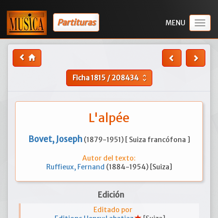
Partituras
Togg
navig
Ficha
1815
/
208434
unfold_more
L'alpée
Bovet, Joseph
(1879-1951) [ Suiza francófona ]
Autor del texto:
Ruffieux, Fernand
(1884-1954) [Suiza]
Edición
Editado por