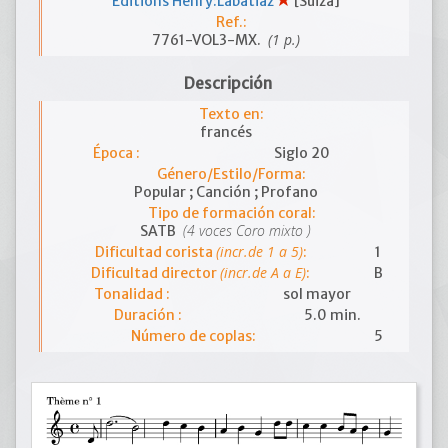
Editions Henry:Labatiaz
[Suiza]
Ref.:
(1 p.)
7761-VOL3-MX.
Descripción
Texto en:
francés
Época :
Siglo 20
Género/Estilo/Forma:
Popular ; Canción ; Profano
Tipo de formación coral:
(4 voces Coro mixto )
SATB
(incr.de 1 a 5)
Dificultad corista
:
1
(incr.de A a E)
Dificultad director
:
B
Tonalidad :
sol mayor
Duración :
5.0 min.
Número de coplas:
5