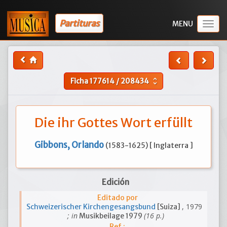
Partituras
Togg
navig
Ficha
177614
/
208434
unfold_more
Die ihr Gottes Wort erfüllt
Gibbons, Orlando
(1583-1625) [ Inglaterra ]
Edición
Editado por
, 1979
Schweizerischer Kirchengesangsbund
[Suiza]
; in
(16 p.)
Musikbeilage 1979
Ref.: