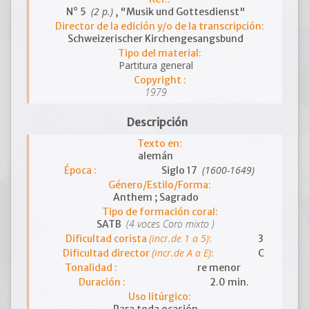
(2 p.)
N° 5
, "Musik und Gottesdienst"
Director de la edición y/o de la transcripción:
Schweizerischer Kirchengesangsbund
Tipo del material:
Partitura general
Copyright :
1979
Descripción
Texto en:
alemán
(1600-1649)
Época :
Siglo 17
Género/Estilo/Forma:
Anthem ; Sagrado
Tipo de formación coral:
(4 voces Coro mixto )
SATB
(incr.de 1 a 5)
Dificultad corista
:
3
(incr.de A a E)
Dificultad director
:
C
Tonalidad :
re menor
Duración :
2.0 min.
Uso litúrgico: