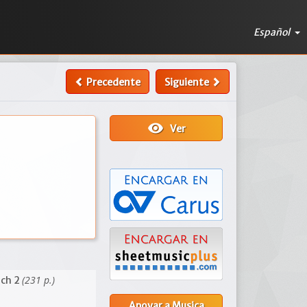
Español
Precedente
Siguiente
visibility
Ver
(231 p.)
uch 2
Apoyar a Musica