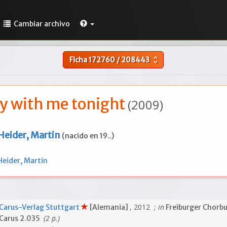
Cambiar archivo
Ficha
172760
/
208443
unfold_more
ay with me tonight
(2009)
Heider, Martin
(nacido en 19..)
Heider, Martin
, 2012
; in
Carus-Verlag Stuttgart
[Alemania]
Freiburger Chorb
(2 p.)
Carus 2.035