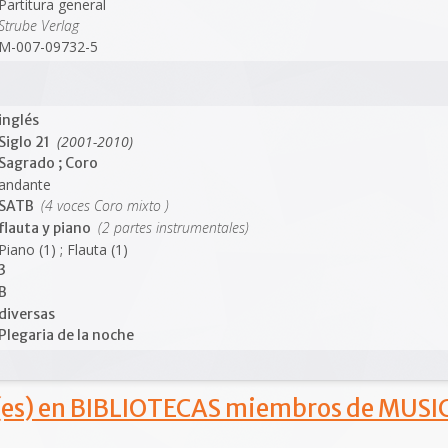
Partitura general
Strube Verlag
M-007-09732-5
inglés
(2001-2010)
Siglo 21
Sagrado ; Coro
andante
(4 voces Coro mixto )
SATB
(2 partes instrumentales)
flauta y piano
Piano (1) ; Flauta (1)
3
B
diversas
Plegaria de la noche
s) en BIBLIOTECAS miembros de MUSIC