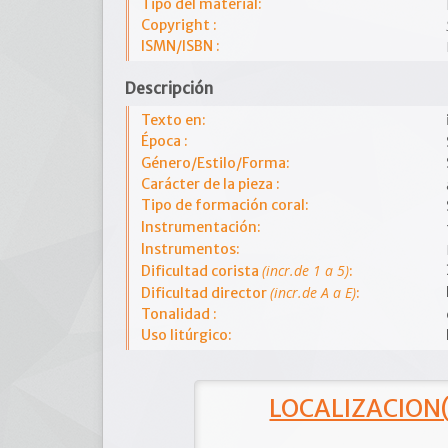
Tipo del material:
Copyright :
ISMN/ISBN :
Descripción
Texto en:
Época :
Género/Estilo/Forma:
Carácter de la pieza :
Tipo de formación coral:
Instrumentación:
Instrumentos:
(incr.de 1 a 5)
Dificultad corista
:
(incr.de A a E)
Dificultad director
:
Tonalidad :
Uso litúrgico:
LOCALIZACION(e