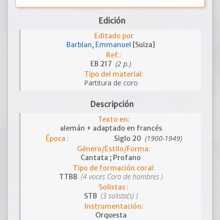
Edición
Editado por
Barblan, Emmanuel
[Suiza]
Ref.:
(2 p.)
EB 217
Tipo del material:
Partitura de coro
Descripción
Texto en:
alemán + adaptado en francés
(1900-1949)
Época :
Siglo 20
Género/Estilo/Forma:
Cantata ; Profano
Tipo de formación coral:
(4 voces Coro de hombres )
TTBB
Solistas :
(3 solista(s) )
STB
Instrumentación:
Orquesta