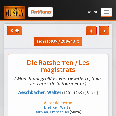
Partituras
Togg
navig
Ficha
16939
/
208443
unfold_more
Die Ratsherren / Les
magistrats
( Manchmal grollt es von Gewittern ; Sous
les chocs de la tourmente )
Aeschbacher, Walter
(1901-1969) [ Suiza ]
Autor del texto:
Dietiker, Walter
Barblan, Emmanuel
[Suiza]