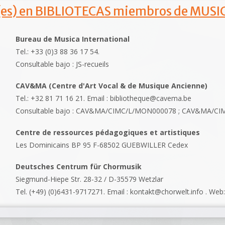
s) en BIBLIOTECAS miembros de MUSIC
Bureau de Musica International
Tel.: +33 (0)3 88 36 17 54.
Consultable bajo : JS-recueils
CAV&MA (Centre d'Art Vocal & de Musique Ancienne)
Tel.: +32 81 71 16 21. Email : bibliotheque@cavema.be
Consultable bajo : CAV&MA/CIMC/L/MON000078 ; CAV&MA/C
Centre de ressources pédagogiques et artistiques
Les Dominicains BP 95 F-68502 GUEBWILLER Cedex
Deutsches Centrum für Chormusik
Siegmund-Hiepe Str. 28-32 / D-35579 Wetzlar
Tel. (+49) (0)6431-9717271. Email : kontakt@chorwelt.info . Web