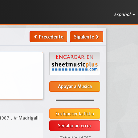
Español
Precedente
Siguiente
Apoyar a Musica
Enriquecer la ficha
 1987
; in
Madrigali
Señalar un error
Ficha No 16787