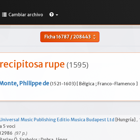
Cambiar archivo
Ficha
16787
/
208443
unfold_more
recipitosa rupe
(1595)
Monte, Philippe de
(1521-1603) [ Bélgica ; Franco-Flamenco ]
,
Universal Music Publishing Editio Musica Budapest Ltd
[Hungría]
a 5 voci
(97 p.)
12986
Barlay Ö. Szabolcs ; Dobra, János