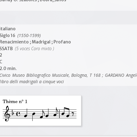
italiano
(1550-1599)
Siglo 16
Renacimiento ; Madrigal ; Profano
(5 voces Coro mixto )
SSATB
2
C
2.0 min.
Civico Museo Bibliografico Musicale, Bologna, T 168 ; GARDANO Angelo
libro delli madrigali a cinque voci