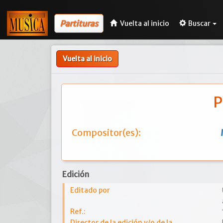
Partituras
Vuelta al inicio
Buscar
Vuelta al inicio
P
Compositor(es):
Edición
Editado por
Ref.:
Director de la edición y/o de la