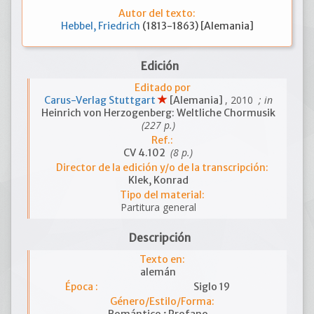
Autor del texto:
Hebbel, Friedrich
(1813-1863) [Alemania]
Edición
Editado por
, 2010
; in
Carus-Verlag Stuttgart
[Alemania]
Heinrich von Herzogenberg: Weltliche Chormusik
(227 p.)
Ref.:
(8 p.)
CV 4.102
Director de la edición y/o de la transcripción:
Klek, Konrad
Tipo del material:
Partitura general
Descripción
Texto en:
alemán
Época :
Siglo 19
Género/Estilo/Forma: