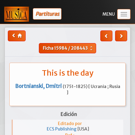
Partituras
Togg
navig
Ficha
15984
/
208443
unfold_more
This is the day
Bortnianski, Dmitri
(1751-1825) [ Ucrania ; Rusia
]
Edición
Editado por
ECS Publishing
[USA]