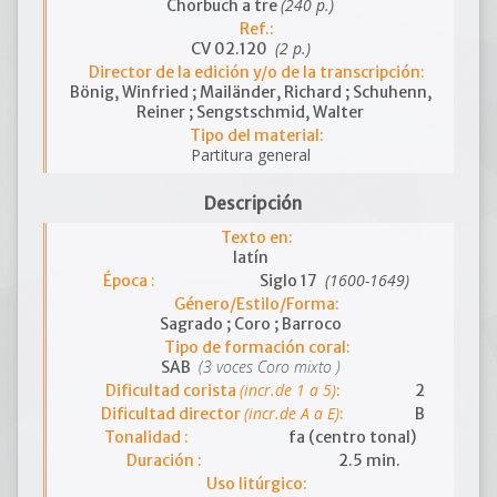
(240 p.)
Chorbuch a tre
Ref.:
(2 p.)
CV 02.120
Director de la edición y/o de la transcripción:
Bönig, Winfried ; Mailänder, Richard ; Schuhenn,
Reiner ; Sengstschmid, Walter
Tipo del material:
Partitura general
Descripción
Texto en:
latín
(1600-1649)
Época :
Siglo 17
Género/Estilo/Forma:
Sagrado ; Coro ; Barroco
Tipo de formación coral:
(3 voces Coro mixto )
SAB
(incr.de 1 a 5)
Dificultad corista
:
2
(incr.de A a E)
Dificultad director
:
B
Tonalidad :
fa (centro tonal)
Duración :
2.5 min.
Uso litúrgico: