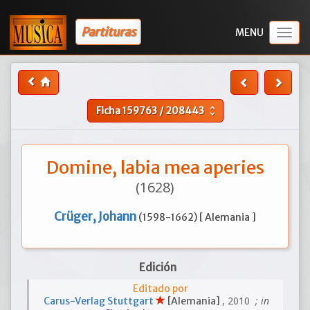
Partituras
Togg
navig
Ficha
159763
/
208443
unfold_more
Domine, labia mea aperies
(1628)
Crüger, Johann
(1598-1662) [ Alemania ]
Edición
Editado por
, 2010
; in
Carus-Verlag Stuttgart
[Alemania]