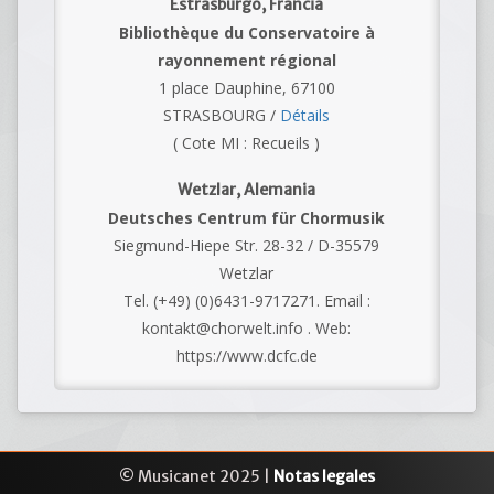
Estrasburgo, Francia
Bibliothèque du Conservatoire à
rayonnement régional
1 place Dauphine, 67100
STRASBOURG /
Détails
( Cote MI : Recueils )
Wetzlar, Alemania
Deutsches Centrum für Chormusik
Siegmund-Hiepe Str. 28-32 / D-35579
Wetzlar
Tel. (+49) (0)6431-9717271. Email :
kontakt@chorwelt.info . Web:
https://www.dcfc.de
© Musicanet 2025 |
Notas legales