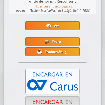
oficio de horas ; ; Responsorio
Fuentes musicológicas:
aus dem "Ersten Musicalischen Lustgärtlein", 1628
visibility
Ver
subject
Texto
language
Traducción
unfold_more