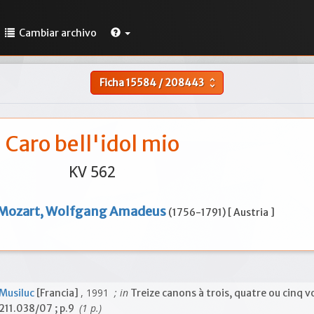
Cambiar archivo
Ficha
15584
/
208443
unfold_more
Caro bell'idol mio
KV 562
Mozart, Wolfgang Amadeus
(1756-1791) [ Austria ]
, 1991
; in
Musiluc
[Francia]
Treize canons à trois, quatre ou cinq v
(1 p.)
211.038/07 ; p.9