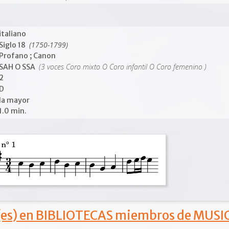
italiano
(1750-1799)
Siglo 18
Profano ; Canon
(3 voces Coro mixto O Coro infantil O Coro femenino )
SAH O SSA
2
D
la mayor
1.0 min.
s) en BIBLIOTECAS miembros de MUSIC