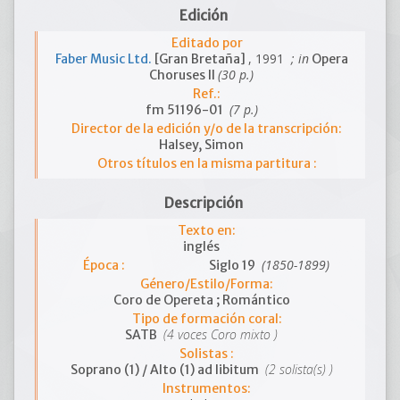
Edición
Editado por
, 1991
; in
Faber Music Ltd.
[Gran Bretaña]
Opera
(30 p.)
Choruses II
Ref.:
(7 p.)
fm 51196-01
Director de la edición y/o de la transcripción:
Halsey, Simon
Otros títulos en la misma partitura :
Descripción
Texto en:
inglés
(1850-1899)
Época :
Siglo 19
Género/Estilo/Forma:
Coro de Opereta ; Romántico
Tipo de formación coral:
(4 voces Coro mixto )
SATB
Solistas :
(2 solista(s) )
Soprano (1) / Alto (1) ad libitum
Instrumentos: