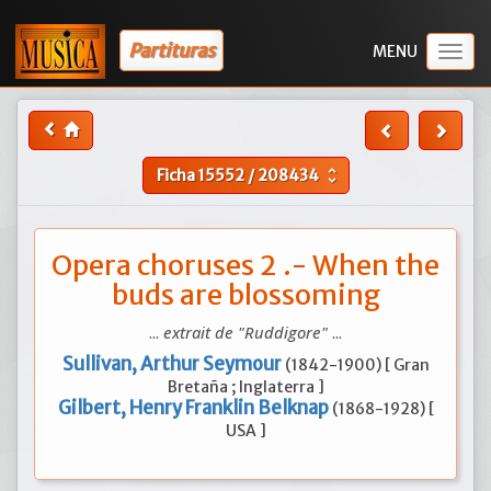
Partituras
Togg
navig
Ficha
15552
/
208434
unfold_more
Opera choruses 2 .- When the
buds are blossoming
...
extrait de "Ruddigore"
...
Sullivan, Arthur Seymour
(1842-1900) [ Gran
Bretaña ; Inglaterra ]
Gilbert, Henry Franklin Belknap
(1868-1928) [
USA ]