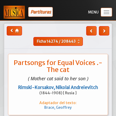
Partituras
Togg
navig
Ficha
14274
/
208443
unfold_more
Partsongs for Equal Voices .-
The cat
( Mother cat said to her son )
Rimski-Korsakov, Nikolai Andreievitch
(1844-1908) [ Rusia ]
Adaptador del texto:
Brace, Geoffrey