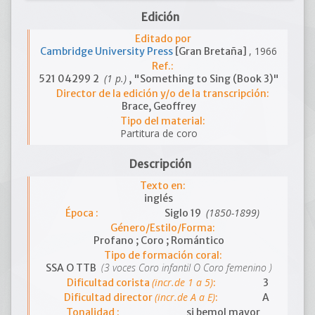
Edición
Editado por
, 1966
Cambridge University Press
[Gran Bretaña]
Ref.:
(1 p.)
521 04299 2
, "Something to Sing (Book 3)"
Director de la edición y/o de la transcripción:
Brace, Geoffrey
Tipo del material:
Partitura de coro
Descripción
Texto en:
inglés
(1850-1899)
Época :
Siglo 19
Género/Estilo/Forma:
Profano ; Coro ; Romántico
Tipo de formación coral:
(3 voces Coro infantil O Coro femenino )
SSA O TTB
(incr.de 1 a 5)
Dificultad corista
:
3
(incr.de A a E)
Dificultad director
:
A
Tonalidad :
si bemol mayor