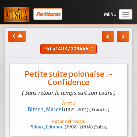
Partituras
Togg
navig
Ficha
14113
/
208446
unfold_more
Petite suite polonaise .-
Confidence
( Sans retour,le temps suit son cours )
Arm.:
Bitsch, Marcel
(1921-2011) [ Francia ]
Autor del texto:
Pidoux, Edmond
(1908-2004) [Suiza]