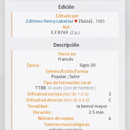
Edición
Editado por
, 1985
Editions Henry:Labatiaz
[Suiza]
Ref.:
(2 p.)
E.F.8769
Descripción
Texto en:
francés
Época :
Siglo 20
Género/Estilo/Forma:
Popular ; Suite
Tipo de formación coral:
(4 voces Coro de hombres )
TTBB
(incr.de 1 a 5)
Dificultad corista
:
2
(incr.de A a E)
Dificultad director
:
C
Tonalidad :
la bemol mayor
Duración :
2.5 min.
Número de coplas:
4
Fuentes musicológicas:
mélodie populaire