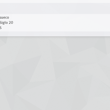
sueco
Siglo 20
S