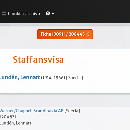
Cambiar archivo
Ficha
130911
/
208443
unfold_more
Staffansvisa
Lundén, Lennart
(1914-1966) [ Suecia ]
Warner/Chappell Scandinavia AB
[Suecia]
1204831
Lundén, Lennart