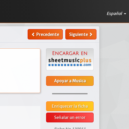
Español
Precedente
Siguiente
Apoyar a Musica
Enriquecer la ficha
Señalar un error
Ficha No 130911