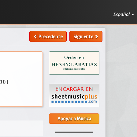
Español
Precedente
Siguiente
H) ]
Apoyar a Musica