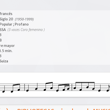
francés
(1950-1999)
Siglo 20
Popular ; Profano
(3 voces Coro femenino )
SSA
3
B
re mayor
1.5 min.
3
Suiza