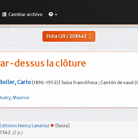
Cambiar archivo
Ficha
129
/
208443
unfold_more
ar-dessus la clôture
Boller, Carlo
(1896-1952) [ Suiza francófona ; Cantón de vaud (C
Budry, Maurice
Editions Henry:Labatiaz
[Suiza]
(2 p.)
7342