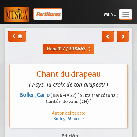
Partituras
Togg
navig
Ficha
117
/
208443
unfold_more
Chant du drapeau
( Pays, la croix de ton drapeau )
Boller, Carlo
(1896-1952) [ Suiza francófona ;
Cantón de vaud (CH) ]
Autor del texto:
Budry, Maurice
Edición