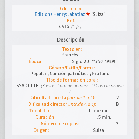
Editado por
Editions Henry:Labatiaz
[Suiza]
Ref.:
(1 p.)
6916
Descripción
Texto en:
francés
(1950-1999)
Época :
Siglo 20
Género/Estilo/Forma:
Popular ; Canción patriótica ; Profano
Tipo de formación coral:
(3 voces Coro de hombres O Coro femenino
SSA O TTB
)
(incr.de 1 a 5)
Dificultad corista
:
2
(incr.de A a E)
Dificultad director
:
B
Tonalidad :
la menor
Duración :
1.5 min.
Número de coplas:
3
Origen:
Suiza