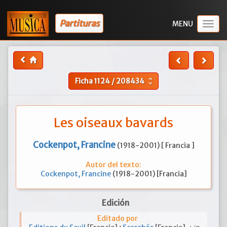
Partituras
Togg
navig
Ficha
1124
/
208434
unfold_more
Les oiseaux bavards
Cockenpot, Francine
(1918-2001) [ Francia ]
Autor del texto:
Cockenpot, Francine
(1918-2001) [Francia]
Edición
Editado por