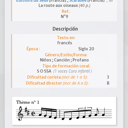
; in
Editions du Seuil
[Francia] ;
Scarabée
[Francia]
(40 p.)
La route aux oiseaux
Ref.:
N°9
Descripción
Texto en:
francés
Época :
Siglo 20
Género/Estilo/Forma:
Niños ; Canción ; Profano
Tipo de formación coral:
(1 voces Coro infantil )
S O SSA
(incr.de 1 a 5)
Dificultad corista
:
3
(incr.de A a E)
Dificultad director
:
B