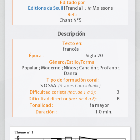
Editado por
; in
Editions du Seuil
[Francia]
Moissons
Ref.:
Chant N°5
Descripción
Texto en:
francés
Época :
Siglo 20
Género/Estilo/Forma:
Popular ; Moderno ; Niños ; Canción ; Profano ;
Danza
Tipo de formación coral:
(3 voces Coro infantil )
S O SSA
(incr.de 1 a 5)
Dificultad corista
:
3
(incr.de A a E)
Dificultad director
:
B
Tonalidad :
fa mayor
Duración :
1.0 min.