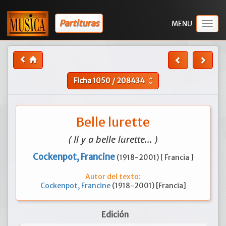
Partituras
Togg
navig
Ficha
1050
/
208434
unfold_more
Belle lurette
( Il y a belle lurette... )
Cockenpot, Francine
(1918-2001) [ Francia ]
Autor del texto:
Cockenpot, Francine
(1918-2001) [Francia]
Edición