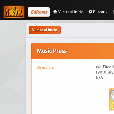
Editores
Vuelta al inicio
Buscar
Vuelta al inicio
Music Press
c/o Theodo
Dirección:
19010
Bry
USA