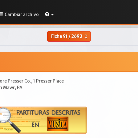
Cambiar archivo
Ficha
91
/
2692
unfold_more
re Presser Co., 1 Presser Place
n Mawr, PA