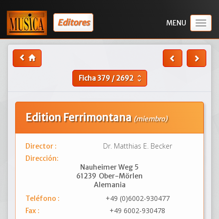
Editores
Togg
navig
Ficha
379
/
2692
unfold_more
Edition Ferrimontana
(miembro)
Dr. Matthias E. Becker
Director :
Dirección:
Nauheimer Weg 5
61239
Ober-Mörlen
Alemania
+49 (0)6002-930477
Teléfono :
+49 6002-930478
Fax :