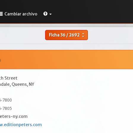
Cambiar archivo
Ficha
36
/
2692
unfold_more
h Street
ndale, Queens, NY
6-7800
6-7805
eters-ny.com
w.editionpeters.com