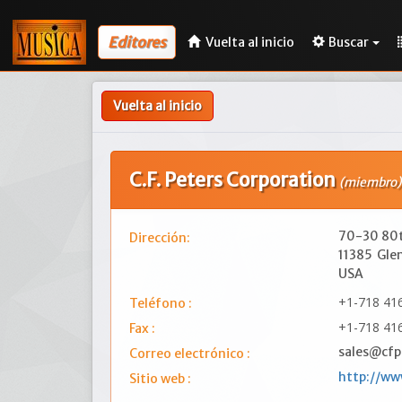
Editores
Vuelta al inicio
Buscar
Vuelta al inicio
C.F. Peters Corporation
(miembro)
70-30 80t
Dirección:
11385
Gle
USA
+1-718 41
Teléfono :
+1-718 41
Fax :
sales@cfp
Correo electrónico :
http://ww
Sitio web :