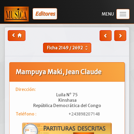
Editores
Togg
navig
Ficha
2149
/
2692
unfold_more
Mampuya Maki, Jean Claude
Dirección:
Luila N° 75
Kinshasa
República Democrática del Congo
+243898207148
Teléfono :