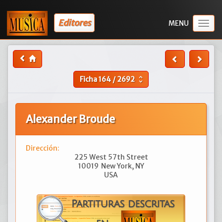
Editores
Togg
navig
Ficha
164
/
2692
unfold_more
Alexander Broude
Dirección:
225 West 57th Street
10019
New York, NY
USA