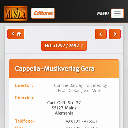
Editores
Togg
navig
Ficha
1297
/
2692
unfold_more
Cappella-Musikverlag Gera
Corinne Barclay ; founded by
Director :
Prof. Dr. Karl Josef Müller
Dirección:
Carl-Orff-Str. 27
55127
Mainz
Alemania
+49 6131 - 476531
Teléfono :