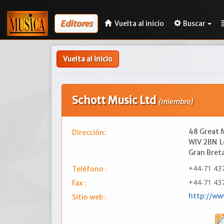
Editores
Vuelta al inicio
Buscar
Vuelta al inicio
Schott Music Ltd
(miembro)
48 Great 
Dirección:
WIV 2BN
L
Gran Bret
+44-71 43
Teléfono :
+44-71 43
Fax :
http://ww
Sitio web :