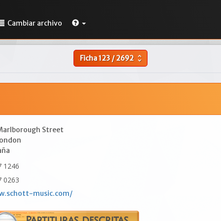
Cambiar archivo
Ficha
123
/
2692
unfold_more
Marlborough Street
ondon
aña
7 1246
7 0263
w.schott-music.com/